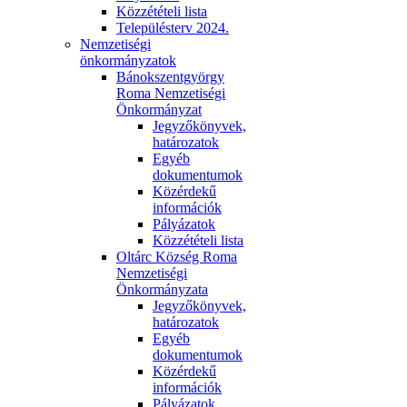
Közzétételi lista
Településterv 2024.
Nemzetiségi
önkormányzatok
Bánokszentgyörgy
Roma Nemzetiségi
Önkormányzat
Jegyzőkönyvek,
határozatok
Egyéb
dokumentumok
Közérdekű
információk
Pályázatok
Közzétételi lista
Oltárc Község Roma
Nemzetiségi
Önkormányzata
Jegyzőkönyvek,
határozatok
Egyéb
dokumentumok
Közérdekű
információk
Pályázatok