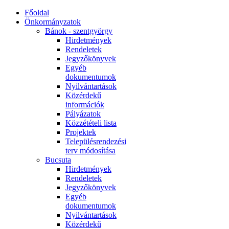
Főoldal
Önkormányzatok
Bánok - szentgyörgy
Hirdetmények
Rendeletek
Jegyzőkönyvek
Egyéb
dokumentumok
Nyilvántartások
Közérdekű
információk
Pályázatok
Közzétételi lista
Projektek
Településrendezési
terv módosítása
Bucsuta
Hirdetmények
Rendeletek
Jegyzőkönyvek
Egyéb
dokumentumok
Nyilvántartások
Közérdekű