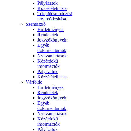
Pályázatok
Közzétételi lista
Településrendezési
terv módosítása
Szentliszló
Hirdetmények
Rendeletek
Jegyzőkönyvek
Egyéb
dokumentumok
Nyilvántartások
Közérdekű
információk
Pályázatok
Közzétételi lista
Várfölde
Hirdetmények
Rendeletek
Jegyzőkönyvek
Egyéb
dokumentumok
Nyilvántartások
Közérdekű
információk
Pályázatok