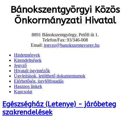
Bánokszentgyörgyi Közös
Önkormányzati Hivatal
8891 Bánokszentgyörgy, Petőfi út 1.
Telefon/Fax: 93/346-008
Email:
jegyzo@banokszentgyorgy.hu
Hirdetmények
Kirendeltségek
Jegyző
Hivatali ügyintézők
Ügyleírások, letölthető dokumentumok
Elérhetőség, ügyfélfogadás
Hasznos linkek
Kapcsolat
Egészségház (Letenye) - járóbeteg
szakrendelések