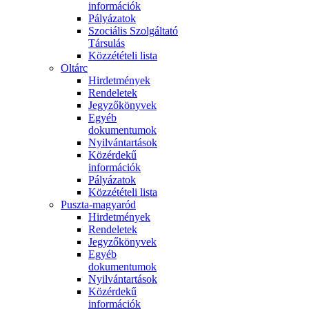
információk
Pályázatok
Szociális Szolgáltató
Társulás
Közzétételi lista
Oltárc
Hirdetmények
Rendeletek
Jegyzőkönyvek
Egyéb
dokumentumok
Nyilvántartások
Közérdekű
információk
Pályázatok
Közzétételi lista
Puszta-magyaród
Hirdetmények
Rendeletek
Jegyzőkönyvek
Egyéb
dokumentumok
Nyilvántartások
Közérdekű
információk