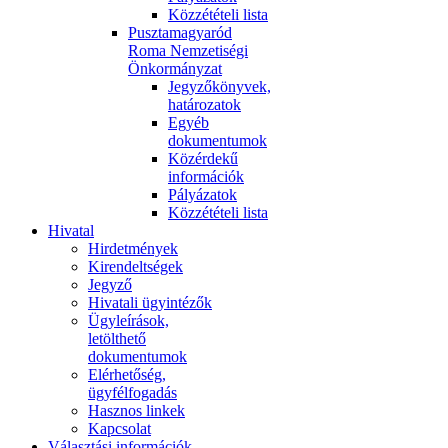
Közzétételi lista
Pusztamagyaród
Roma Nemzetiségi
Önkormányzat
Jegyzőkönyvek,
határozatok
Egyéb
dokumentumok
Közérdekű
információk
Pályázatok
Közzétételi lista
Hivatal
Hirdetmények
Kirendeltségek
Jegyző
Hivatali ügyintézők
Ügyleírások,
letölthető
dokumentumok
Elérhetőség,
ügyfélfogadás
Hasznos linkek
Kapcsolat
Választási információk