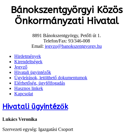
Bánokszentgyörgyi Közös
Önkormányzati Hivatal
8891 Bánokszentgyörgy, Petőfi út 1.
Telefon/Fax: 93/346-008
Email:
jegyzo@banokszentgyorgy.hu
Hirdetmények
Kirendeltségek
Jegyző
Hivatali ügyintézők
Ügyleírások, letölthető dokumentumok
Elérhetőség, ügyfélfogadás
Hasznos linkek
Kapcsolat
Hivatali ügyintézők
Lukács Veronika
Szervezeti egység: Igazgatási Csoport