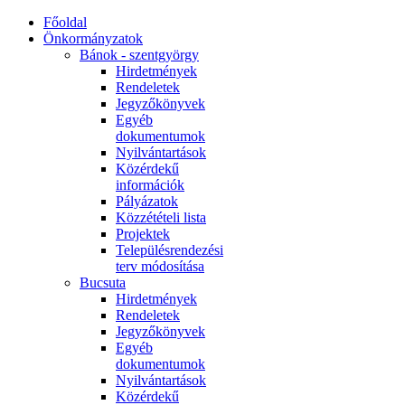
Főoldal
Önkormányzatok
Bánok - szentgyörgy
Hirdetmények
Rendeletek
Jegyzőkönyvek
Egyéb
dokumentumok
Nyilvántartások
Közérdekű
információk
Pályázatok
Közzétételi lista
Projektek
Településrendezési
terv módosítása
Bucsuta
Hirdetmények
Rendeletek
Jegyzőkönyvek
Egyéb
dokumentumok
Nyilvántartások
Közérdekű