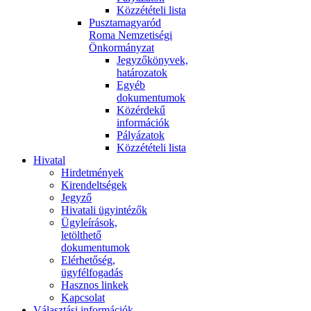
Közzétételi lista
Pusztamagyaród
Roma Nemzetiségi
Önkormányzat
Jegyzőkönyvek,
határozatok
Egyéb
dokumentumok
Közérdekű
információk
Pályázatok
Közzétételi lista
Hivatal
Hirdetmények
Kirendeltségek
Jegyző
Hivatali ügyintézők
Ügyleírások,
letölthető
dokumentumok
Elérhetőség,
ügyfélfogadás
Hasznos linkek
Kapcsolat
Választási információk