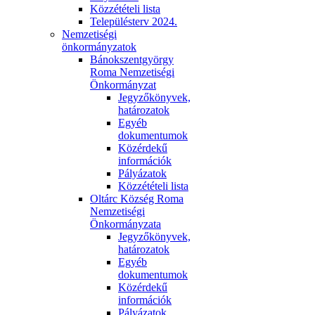
Közzétételi lista
Településterv 2024.
Nemzetiségi
önkormányzatok
Bánokszentgyörgy
Roma Nemzetiségi
Önkormányzat
Jegyzőkönyvek,
határozatok
Egyéb
dokumentumok
Közérdekű
információk
Pályázatok
Közzétételi lista
Oltárc Község Roma
Nemzetiségi
Önkormányzata
Jegyzőkönyvek,
határozatok
Egyéb
dokumentumok
Közérdekű
információk
Pályázatok