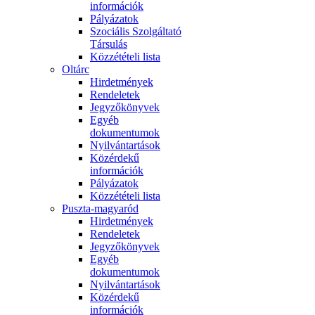
információk
Pályázatok
Szociális Szolgáltató
Társulás
Közzétételi lista
Oltárc
Hirdetmények
Rendeletek
Jegyzőkönyvek
Egyéb
dokumentumok
Nyilvántartások
Közérdekű
információk
Pályázatok
Közzétételi lista
Puszta-magyaród
Hirdetmények
Rendeletek
Jegyzőkönyvek
Egyéb
dokumentumok
Nyilvántartások
Közérdekű
információk