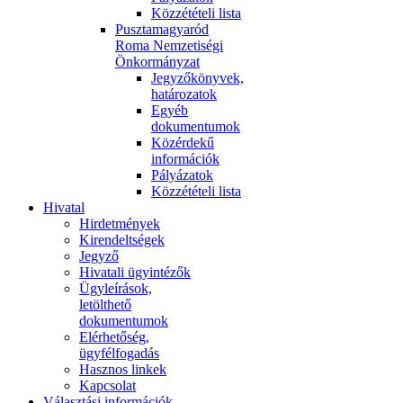
Közzétételi lista
Pusztamagyaród
Roma Nemzetiségi
Önkormányzat
Jegyzőkönyvek,
határozatok
Egyéb
dokumentumok
Közérdekű
információk
Pályázatok
Közzétételi lista
Hivatal
Hirdetmények
Kirendeltségek
Jegyző
Hivatali ügyintézők
Ügyleírások,
letölthető
dokumentumok
Elérhetőség,
ügyfélfogadás
Hasznos linkek
Kapcsolat
Választási információk