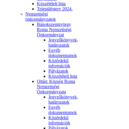
Közzétételi lista
Településterv 2024.
Nemzetiségi
önkormányzatok
Bánokszentgyörgy
Roma Nemzetiségi
Önkormányzat
Jegyzőkönyvek,
határozatok
Egyéb
dokumentumok
Közérdekű
információk
Pályázatok
Közzétételi lista
Oltárc Község Roma
Nemzetiségi
Önkormányzata
Jegyzőkönyvek,
határozatok
Egyéb
dokumentumok
Közérdekű
információk
Pályázatok