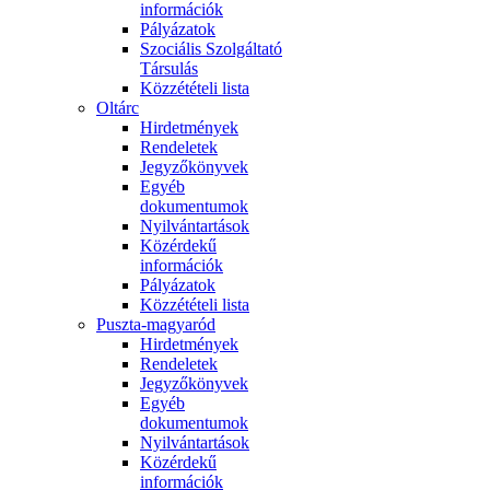
információk
Pályázatok
Szociális Szolgáltató
Társulás
Közzétételi lista
Oltárc
Hirdetmények
Rendeletek
Jegyzőkönyvek
Egyéb
dokumentumok
Nyilvántartások
Közérdekű
információk
Pályázatok
Közzétételi lista
Puszta-magyaród
Hirdetmények
Rendeletek
Jegyzőkönyvek
Egyéb
dokumentumok
Nyilvántartások
Közérdekű
információk