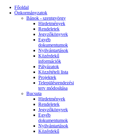
Főoldal
Önkormányzatok
Bánok - szentgyörgy
Hirdetmények
Rendeletek
Jegyzőkönyvek
Egyéb
dokumentumok
Nyilvántartások
Közérdekű
információk
Pályázatok
Közzétételi lista
Projektek
Településrendezési
terv módosítása
Bucsuta
Hirdetmények
Rendeletek
Jegyzőkönyvek
Egyéb
dokumentumok
Nyilvántartások
Közérdekű