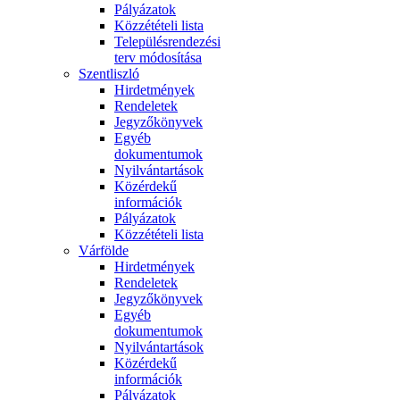
Pályázatok
Közzétételi lista
Településrendezési
terv módosítása
Szentliszló
Hirdetmények
Rendeletek
Jegyzőkönyvek
Egyéb
dokumentumok
Nyilvántartások
Közérdekű
információk
Pályázatok
Közzétételi lista
Várfölde
Hirdetmények
Rendeletek
Jegyzőkönyvek
Egyéb
dokumentumok
Nyilvántartások
Közérdekű
információk
Pályázatok