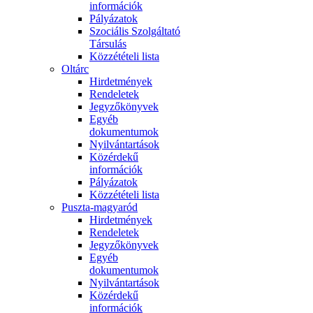
információk
Pályázatok
Szociális Szolgáltató
Társulás
Közzétételi lista
Oltárc
Hirdetmények
Rendeletek
Jegyzőkönyvek
Egyéb
dokumentumok
Nyilvántartások
Közérdekű
információk
Pályázatok
Közzétételi lista
Puszta-magyaród
Hirdetmények
Rendeletek
Jegyzőkönyvek
Egyéb
dokumentumok
Nyilvántartások
Közérdekű
információk