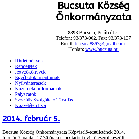
Bucsuta Község
Önkormányzata
8893 Bucsuta, Petőfi út 2.
Telefon: 93/373-002, Fax: 93/373-137
Email:
bucsuta8893@gmail.com
Honlap:
www.bucsuta.hu
Hirdetmények
Rendeletek
Jegyzőkönyvek
Egyéb dokumentumok
Nyilvántartások
Közérdekű információk
Pályázatok
Szociális Szolgáltató Társulás
Közzétételi lista
2014. február 5.
Bucsuta Község Önkormányzata Képviselő-testületének 2014.
február 5. napján 17.30 órakor megtartott nyílt üléséről készült