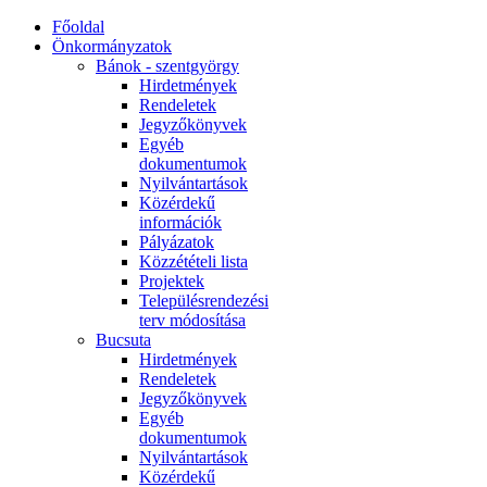
Főoldal
Önkormányzatok
Bánok - szentgyörgy
Hirdetmények
Rendeletek
Jegyzőkönyvek
Egyéb
dokumentumok
Nyilvántartások
Közérdekű
információk
Pályázatok
Közzétételi lista
Projektek
Településrendezési
terv módosítása
Bucsuta
Hirdetmények
Rendeletek
Jegyzőkönyvek
Egyéb
dokumentumok
Nyilvántartások
Közérdekű