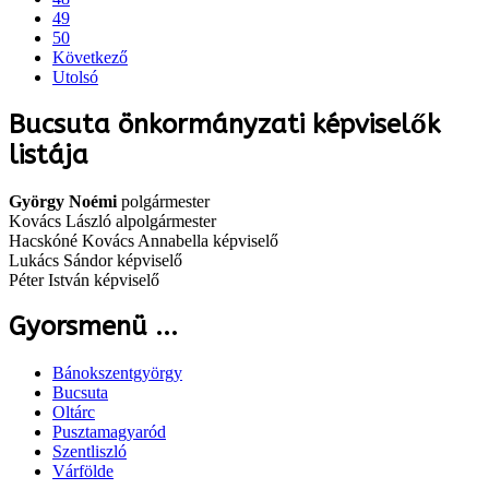
49
50
Következő
Utolsó
Bucsuta önkormányzati képviselők
listája
György Noémi
polgármester
Kovács László alpolgármester
Hacskóné Kovács Annabella képviselő
Lukács Sándor képviselő
Péter István képviselő
Gyorsmenü ...
Bánokszentgyörgy
Bucsuta
Oltárc
Pusztamagyaród
Szentliszló
Várfölde