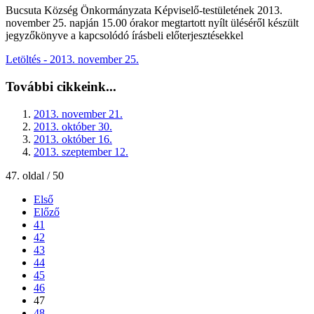
Bucsuta Község Önkormányzata Képviselő-testületének 2013.
november 25. napján 15.00 órakor megtartott nyílt üléséről készült
jegyzőkönyve a kapcsolódó írásbeli előterjesztésekkel
Letöltés - 2013. november 25.
További cikkeink...
2013. november 21.
2013. október 30.
2013. október 16.
2013. szeptember 12.
47. oldal / 50
Első
Előző
41
42
43
44
45
46
47
48