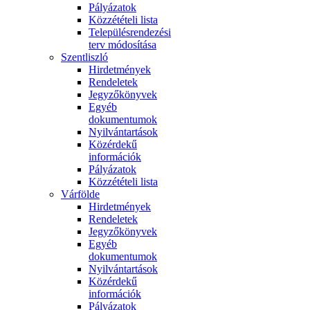
Pályázatok
Közzétételi lista
Településrendezési
terv módosítása
Szentliszló
Hirdetmények
Rendeletek
Jegyzőkönyvek
Egyéb
dokumentumok
Nyilvántartások
Közérdekű
információk
Pályázatok
Közzétételi lista
Várfölde
Hirdetmények
Rendeletek
Jegyzőkönyvek
Egyéb
dokumentumok
Nyilvántartások
Közérdekű
információk
Pályázatok