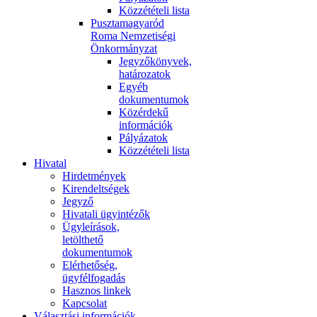
Közzétételi lista
Pusztamagyaród
Roma Nemzetiségi
Önkormányzat
Jegyzőkönyvek,
határozatok
Egyéb
dokumentumok
Közérdekű
információk
Pályázatok
Közzétételi lista
Hivatal
Hirdetmények
Kirendeltségek
Jegyző
Hivatali ügyintézők
Ügyleírások,
letölthető
dokumentumok
Elérhetőség,
ügyfélfogadás
Hasznos linkek
Kapcsolat
Választási információk