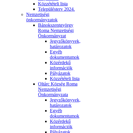
Közzétételi lista
Településterv 2024.
Nemzetiségi
önkormányzatok
Bánokszentgyörgy
Roma Nemzetiségi
Önkormányzat
Jegyzőkönyvek,
határozatok
Egyéb
dokumentumok
Közérdekű
információk
Pályázatok
Közzétételi lista
Oltárc Község Roma
Nemzetiségi
Önkormányzata
Jegyzőkönyvek,
határozatok
Egyéb
dokumentumok
Közérdekű
információk
Pályázatok