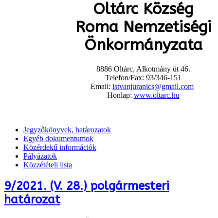
Oltárc Község
Roma Nemzetiségi
Önkormányzata
8886 Oltárc, Alkotmány út 46.
Telefon/Fax: 93/346-151
Email:
istvanjuranics@gmail.com
Honlap:
www.oltarc.hu
Jegyzőkönyvek, határozatok
Egyéb dokumentumok
Közérdekű információk
Pályázatok
Közzétételi lista
9/2021. (V. 28.) polgármesteri
határozat