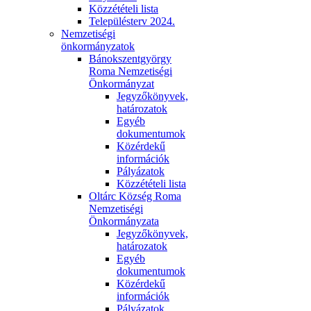
Közzétételi lista
Településterv 2024.
Nemzetiségi
önkormányzatok
Bánokszentgyörgy
Roma Nemzetiségi
Önkormányzat
Jegyzőkönyvek,
határozatok
Egyéb
dokumentumok
Közérdekű
információk
Pályázatok
Közzétételi lista
Oltárc Község Roma
Nemzetiségi
Önkormányzata
Jegyzőkönyvek,
határozatok
Egyéb
dokumentumok
Közérdekű
információk
Pályázatok