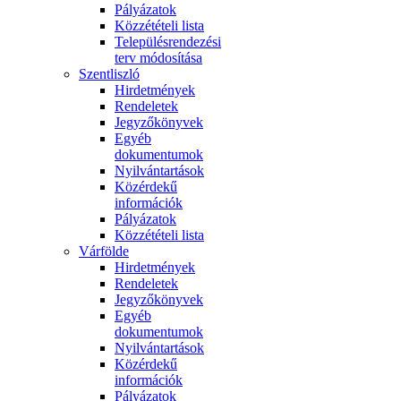
Pályázatok
Közzétételi lista
Településrendezési
terv módosítása
Szentliszló
Hirdetmények
Rendeletek
Jegyzőkönyvek
Egyéb
dokumentumok
Nyilvántartások
Közérdekű
információk
Pályázatok
Közzétételi lista
Várfölde
Hirdetmények
Rendeletek
Jegyzőkönyvek
Egyéb
dokumentumok
Nyilvántartások
Közérdekű
információk
Pályázatok