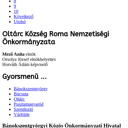
8
9
10
Következő
Utolsó
Oltárc Község Roma Nemzetiségi
Önkormányzata
Mező Anita
elnök
Orsolya József elnökhelyettes
Horváth Ádám képviselő
Gyorsmenü ...
Bánokszentgyörgy
Bucsuta
Oltárc
Pusztamagyaród
Szentliszló
Várfölde
Bánokszentgyörgyi Közös Önkormányzati Hivatal