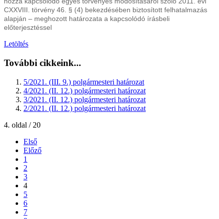
hozzá kapcsolódó egyes törvényes módosításáról szóló 2011. évi
CXXVIII. törvény 46. § (4) bekezdésében biztosított felhatalmazás
alapján – meghozott
határozata a kapcsolódó írásbeli
előterjesztéssel
Letöltés
További cikkeink...
5/2021. (III. 9.) polgármesteri határozat
4/2021. (II. 12.) polgármesteri határozat
3/2021. (II. 12.) polgármesteri határozat
2/2021. (II. 12.) polgármesteri határozat
4. oldal / 20
Első
Előző
1
2
3
4
5
6
7