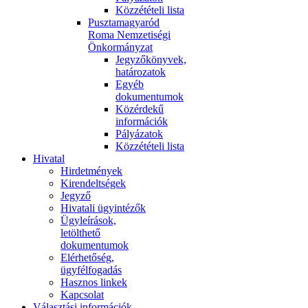
Közzétételi lista
Pusztamagyaród
Roma Nemzetiségi
Önkormányzat
Jegyzőkönyvek,
határozatok
Egyéb
dokumentumok
Közérdekű
információk
Pályázatok
Közzétételi lista
Hivatal
Hirdetmények
Kirendeltségek
Jegyző
Hivatali ügyintézők
Ügyleírások,
letölthető
dokumentumok
Elérhetőség,
ügyfélfogadás
Hasznos linkek
Kapcsolat
Választási információk