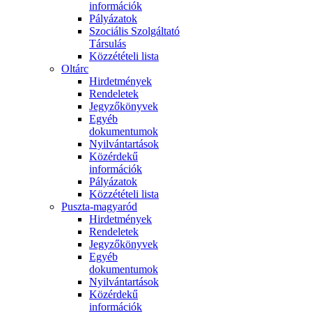
információk
Pályázatok
Szociális Szolgáltató
Társulás
Közzétételi lista
Oltárc
Hirdetmények
Rendeletek
Jegyzőkönyvek
Egyéb
dokumentumok
Nyilvántartások
Közérdekű
információk
Pályázatok
Közzétételi lista
Puszta-magyaród
Hirdetmények
Rendeletek
Jegyzőkönyvek
Egyéb
dokumentumok
Nyilvántartások
Közérdekű
információk