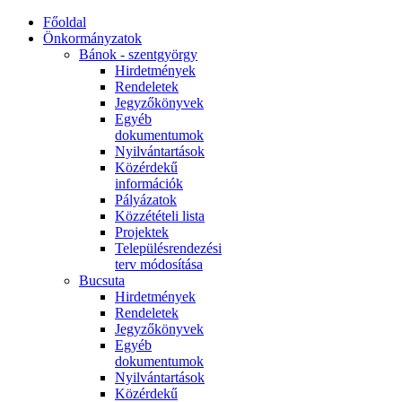
Főoldal
Önkormányzatok
Bánok - szentgyörgy
Hirdetmények
Rendeletek
Jegyzőkönyvek
Egyéb
dokumentumok
Nyilvántartások
Közérdekű
információk
Pályázatok
Közzétételi lista
Projektek
Településrendezési
terv módosítása
Bucsuta
Hirdetmények
Rendeletek
Jegyzőkönyvek
Egyéb
dokumentumok
Nyilvántartások
Közérdekű