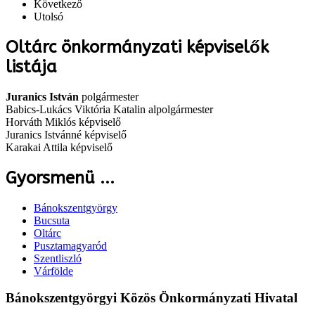
Következő
Utolsó
Oltárc önkormányzati képviselők
listája
Juranics István
polgármester
Babics-Lukács Viktória Katalin alpolgármester
Horváth Miklós képviselő
Juranics Istvánné képviselő
Karakai Attila képviselő
Gyorsmenü ...
Bánokszentgyörgy
Bucsuta
Oltárc
Pusztamagyaród
Szentliszló
Várfölde
Bánokszentgyörgyi Közös Önkormányzati Hivatal