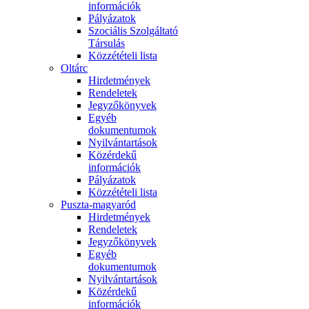
információk
Pályázatok
Szociális Szolgáltató
Társulás
Közzétételi lista
Oltárc
Hirdetmények
Rendeletek
Jegyzőkönyvek
Egyéb
dokumentumok
Nyilvántartások
Közérdekű
információk
Pályázatok
Közzétételi lista
Puszta-magyaród
Hirdetmények
Rendeletek
Jegyzőkönyvek
Egyéb
dokumentumok
Nyilvántartások
Közérdekű
információk