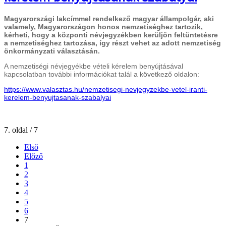
Magyarországi lakcímmel rendelkező magyar állampolgár, aki
valamely, Magyarországon honos nemzetiséghez tartozik,
kérheti, hogy a központi névjegyzékben kerüljön feltüntetésre
a nemzetiséghez tartozása, így részt vehet az adott nemzetiség
önkormányzati választásán.
A nemzetiségi névjegyékbe vételi kérelem benyújtásával
kapcsolatban további információkat talál a következő oldalon:
https://www.valasztas.hu/nemzetisegi-nevjegyzekbe-vetel-iranti-
kerelem-benyujtasanak-szabalyai
7. oldal / 7
Első
Előző
1
2
3
4
5
6
7