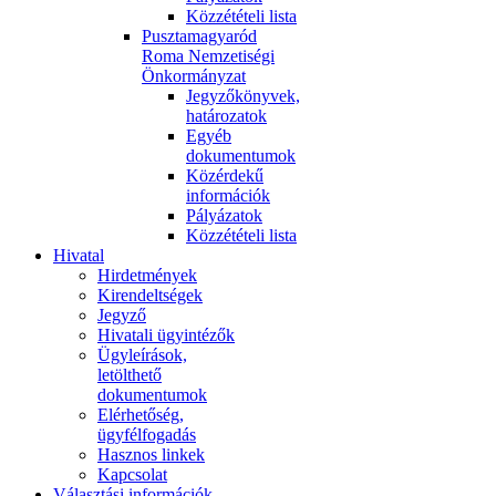
Közzétételi lista
Pusztamagyaród
Roma Nemzetiségi
Önkormányzat
Jegyzőkönyvek,
határozatok
Egyéb
dokumentumok
Közérdekű
információk
Pályázatok
Közzétételi lista
Hivatal
Hirdetmények
Kirendeltségek
Jegyző
Hivatali ügyintézők
Ügyleírások,
letölthető
dokumentumok
Elérhetőség,
ügyfélfogadás
Hasznos linkek
Kapcsolat
Választási információk