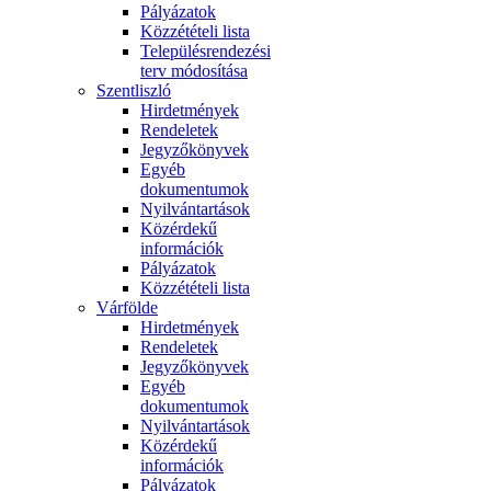
Pályázatok
Közzétételi lista
Településrendezési
terv módosítása
Szentliszló
Hirdetmények
Rendeletek
Jegyzőkönyvek
Egyéb
dokumentumok
Nyilvántartások
Közérdekű
információk
Pályázatok
Közzétételi lista
Várfölde
Hirdetmények
Rendeletek
Jegyzőkönyvek
Egyéb
dokumentumok
Nyilvántartások
Közérdekű
információk
Pályázatok