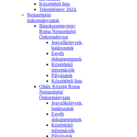
Közzétételi lista
Településterv 2024.
Nemzetiségi
önkormányzatok
Bánokszentgyörgy
Roma Nemzetiségi
Önkormányzat
Jegyzőkönyvek,
határozatok
Egyéb
dokumentumok
Közérdekű
információk
Pályázatok
Közzétételi lista
Oltárc Község Roma
Nemzetiségi
Önkormányzata
Jegyzőkönyvek,
határozatok
Egyéb
dokumentumok
Közérdekű
információk
Pályázatok