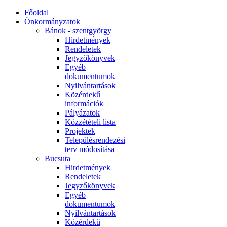
Főoldal
Önkormányzatok
Bánok - szentgyörgy
Hirdetmények
Rendeletek
Jegyzőkönyvek
Egyéb
dokumentumok
Nyilvántartások
Közérdekű
információk
Pályázatok
Közzétételi lista
Projektek
Településrendezési
terv módosítása
Bucsuta
Hirdetmények
Rendeletek
Jegyzőkönyvek
Egyéb
dokumentumok
Nyilvántartások
Közérdekű