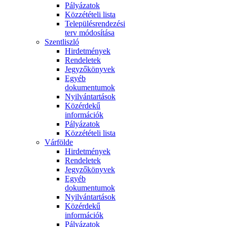
Pályázatok
Közzétételi lista
Településrendezési
terv módosítása
Szentliszló
Hirdetmények
Rendeletek
Jegyzőkönyvek
Egyéb
dokumentumok
Nyilvántartások
Közérdekű
információk
Pályázatok
Közzétételi lista
Várfölde
Hirdetmények
Rendeletek
Jegyzőkönyvek
Egyéb
dokumentumok
Nyilvántartások
Közérdekű
információk
Pályázatok