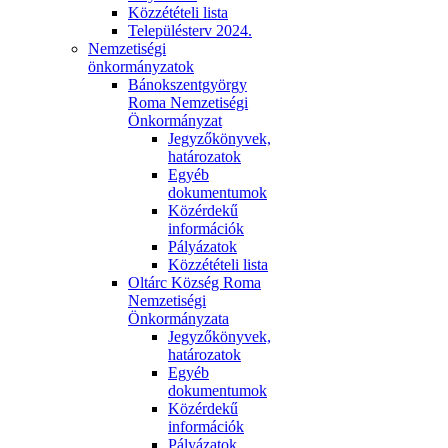
Közzétételi lista
Településterv 2024.
Nemzetiségi
önkormányzatok
Bánokszentgyörgy
Roma Nemzetiségi
Önkormányzat
Jegyzőkönyvek,
határozatok
Egyéb
dokumentumok
Közérdekű
információk
Pályázatok
Közzétételi lista
Oltárc Község Roma
Nemzetiségi
Önkormányzata
Jegyzőkönyvek,
határozatok
Egyéb
dokumentumok
Közérdekű
információk
Pályázatok