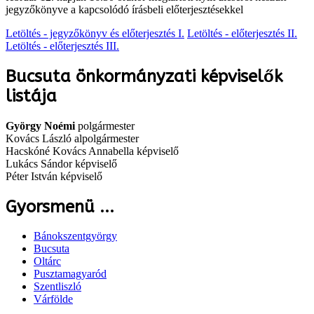
jegyzőkönyve a kapcsolódó írásbeli előterjesztésekkel
Letöltés - jegyzőkönyv és előterjesztés I.
Letöltés - előterjesztés II.
Letöltés - előterjesztés III.
Bucsuta önkormányzati képviselők
listája
György Noémi
polgármester
Kovács László alpolgármester
Hacskóné Kovács Annabella képviselő
Lukács Sándor képviselő
Péter István képviselő
Gyorsmenü ...
Bánokszentgyörgy
Bucsuta
Oltárc
Pusztamagyaród
Szentliszló
Várfölde