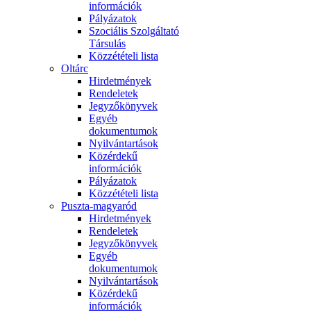
információk
Pályázatok
Szociális Szolgáltató
Társulás
Közzétételi lista
Oltárc
Hirdetmények
Rendeletek
Jegyzőkönyvek
Egyéb
dokumentumok
Nyilvántartások
Közérdekű
információk
Pályázatok
Közzétételi lista
Puszta-magyaród
Hirdetmények
Rendeletek
Jegyzőkönyvek
Egyéb
dokumentumok
Nyilvántartások
Közérdekű
információk