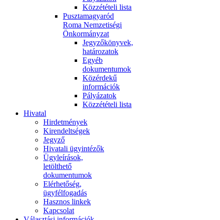
Közzétételi lista
Pusztamagyaród
Roma Nemzetiségi
Önkormányzat
Jegyzőkönyvek,
határozatok
Egyéb
dokumentumok
Közérdekű
információk
Pályázatok
Közzétételi lista
Hivatal
Hirdetmények
Kirendeltségek
Jegyző
Hivatali ügyintézők
Ügyleírások,
letölthető
dokumentumok
Elérhetőség,
ügyfélfogadás
Hasznos linkek
Kapcsolat
Választási információk