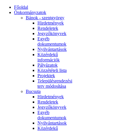
Főoldal
Önkormányzatok
Bánok - szentgyörgy
Hirdetmények
Rendeletek
Jegyzőkönyvek
Egyéb
dokumentumok
Nyilvántartások
Közérdekű
információk
Pályázatok
Közzétételi lista
Projektek
Településrendezési
terv módosítása
Bucsuta
Hirdetmények
Rendeletek
Jegyzőkönyvek
Egyéb
dokumentumok
Nyilvántartások
Közérdekű