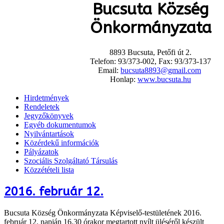
Bucsuta Község
Önkormányzata
8893 Bucsuta, Petőfi út 2.
Telefon: 93/373-002, Fax: 93/373-137
Email:
bucsuta8893@gmail.com
Honlap:
www.bucsuta.hu
Hirdetmények
Rendeletek
Jegyzőkönyvek
Egyéb dokumentumok
Nyilvántartások
Közérdekű információk
Pályázatok
Szociális Szolgáltató Társulás
Közzétételi lista
2016. február 12.
Bucsuta Község Önkormányzata Képviselő-testületének 2016.
február 12. napján 16.30 órakor megtartott nyílt üléséről készült