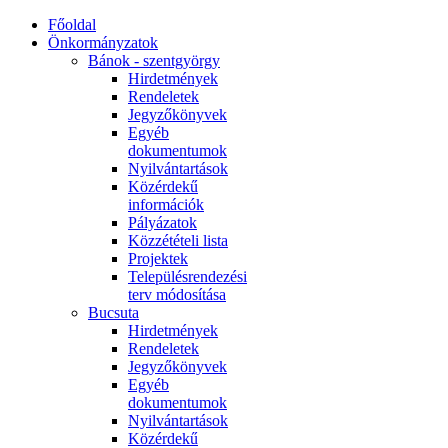
Főoldal
Önkormányzatok
Bánok - szentgyörgy
Hirdetmények
Rendeletek
Jegyzőkönyvek
Egyéb
dokumentumok
Nyilvántartások
Közérdekű
információk
Pályázatok
Közzétételi lista
Projektek
Településrendezési
terv módosítása
Bucsuta
Hirdetmények
Rendeletek
Jegyzőkönyvek
Egyéb
dokumentumok
Nyilvántartások
Közérdekű