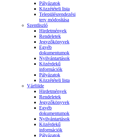
Pályázatok
Közzétételi lista
Településrendezési
terv módosítása
Szentliszló
Hirdetmények
Rendeletek
Jegyzőkönyvek
Egyéb
dokumentumok
Nyilvántartások
Közérdekű
információk
Pályázatok
Közzétételi lista
Várfölde
Hirdetmények
Rendeletek
Jegyzőkönyvek
Egyéb
dokumentumok
Nyilvántartások
Közérdekű
információk
Pályázatok