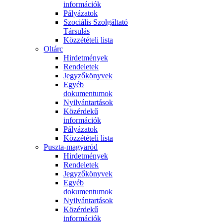
információk
Pályázatok
Szociális Szolgáltató
Társulás
Közzétételi lista
Oltárc
Hirdetmények
Rendeletek
Jegyzőkönyvek
Egyéb
dokumentumok
Nyilvántartások
Közérdekű
információk
Pályázatok
Közzétételi lista
Puszta-magyaród
Hirdetmények
Rendeletek
Jegyzőkönyvek
Egyéb
dokumentumok
Nyilvántartások
Közérdekű
információk