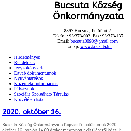
Bucsuta Község
Önkormányzata
8893 Bucsuta, Petőfi út 2.
Telefon: 93/373-002, Fax: 93/373-137
Email:
bucsuta8893@gmail.com
Honlap:
www.bucsuta.hu
Hirdetmények
Rendeletek
Jegyzőkönyvek
Egyéb dokumentumok
Nyilvántartások
Közérdekű információk
Pályázatok
Szociális Szolgáltató Társulás
Közzétételi lista
2020. október 16.
Bucsuta Község Önkormányzata Képviselő-testületének 2020.
október 16. napján 14.00 órakor megtartott nyílt üléséről készült