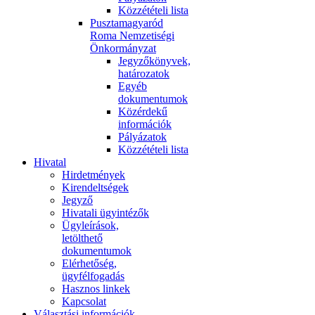
Közzétételi lista
Pusztamagyaród
Roma Nemzetiségi
Önkormányzat
Jegyzőkönyvek,
határozatok
Egyéb
dokumentumok
Közérdekű
információk
Pályázatok
Közzétételi lista
Hivatal
Hirdetmények
Kirendeltségek
Jegyző
Hivatali ügyintézők
Ügyleírások,
letölthető
dokumentumok
Elérhetőség,
ügyfélfogadás
Hasznos linkek
Kapcsolat
Választási információk