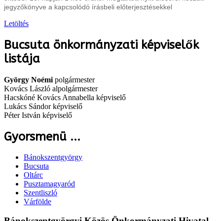
jegyzőkönyve a kapcsolódó írásbeli előterjesztésekkel
Letöltés
Bucsuta önkormányzati képviselők
listája
György Noémi
polgármester
Kovács László alpolgármester
Hacskóné Kovács Annabella képviselő
Lukács Sándor képviselő
Péter István képviselő
Gyorsmenü ...
Bánokszentgyörgy
Bucsuta
Oltárc
Pusztamagyaród
Szentliszló
Várfölde
Bánokszentgyörgyi Közös Önkormányzati Hivatal