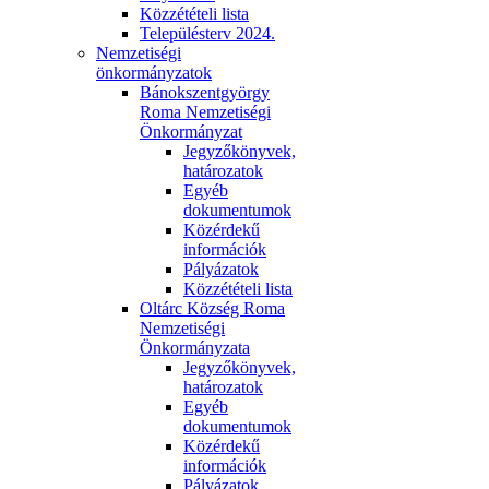
Közzétételi lista
Településterv 2024.
Nemzetiségi
önkormányzatok
Bánokszentgyörgy
Roma Nemzetiségi
Önkormányzat
Jegyzőkönyvek,
határozatok
Egyéb
dokumentumok
Közérdekű
információk
Pályázatok
Közzétételi lista
Oltárc Község Roma
Nemzetiségi
Önkormányzata
Jegyzőkönyvek,
határozatok
Egyéb
dokumentumok
Közérdekű
információk
Pályázatok