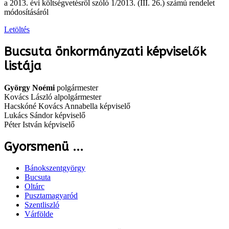
a 2013. évi költségvetésről szóló 1/2013. (III. 26.) számú rendelet
módosításáról
Letöltés
Bucsuta önkormányzati képviselők
listája
György Noémi
polgármester
Kovács László alpolgármester
Hacskóné Kovács Annabella képviselő
Lukács Sándor képviselő
Péter István képviselő
Gyorsmenü ...
Bánokszentgyörgy
Bucsuta
Oltárc
Pusztamagyaród
Szentliszló
Várfölde