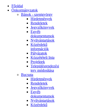
Főoldal
Önkormányzatok
Bánok - szentgyörgy
Hirdetmények
Rendeletek
Jegyzőkönyvek
Egyéb
dokumentumok
Nyilvántartások
Közérdekű
információk
Pályázatok
Közzétételi lista
Projektek
Településrendezési
terv módosítása
Bucsuta
Hirdetmények
Rendeletek
Jegyzőkönyvek
Egyéb
dokumentumok
Nyilvántartások
Közérdekű