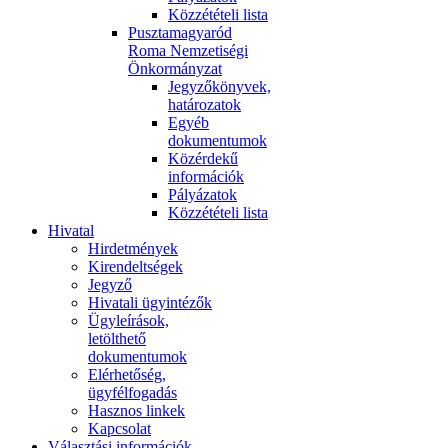
Közzétételi lista
Pusztamagyaród
Roma Nemzetiségi
Önkormányzat
Jegyzőkönyvek,
határozatok
Egyéb
dokumentumok
Közérdekű
információk
Pályázatok
Közzétételi lista
Hivatal
Hirdetmények
Kirendeltségek
Jegyző
Hivatali ügyintézők
Ügyleírások,
letölthető
dokumentumok
Elérhetőség,
ügyfélfogadás
Hasznos linkek
Kapcsolat
Választási információk