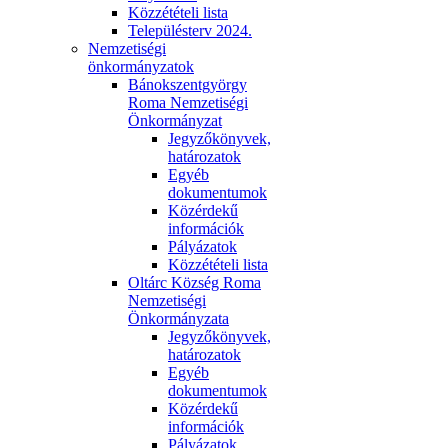
Közzétételi lista
Településterv 2024.
Nemzetiségi
önkormányzatok
Bánokszentgyörgy
Roma Nemzetiségi
Önkormányzat
Jegyzőkönyvek,
határozatok
Egyéb
dokumentumok
Közérdekű
információk
Pályázatok
Közzétételi lista
Oltárc Község Roma
Nemzetiségi
Önkormányzata
Jegyzőkönyvek,
határozatok
Egyéb
dokumentumok
Közérdekű
információk
Pályázatok