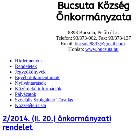
Bucsuta Község
Önkormányzata
8893 Bucsuta, Petőfi út 2.
Telefon: 93/373-002, Fax: 93/373-137
Email:
bucsuta8893@gmail.com
Honlap:
www.bucsuta.hu
Hirdetmények
Rendeletek
Jegyzőkönyvek
Egyéb dokumentumok
Nyilvántartások
Közérdekű információk
Pályázatok
Szociális Szolgáltató Társulás
Közzétételi lista
2/2014. (II. 20.) önkormányzati
rendelet