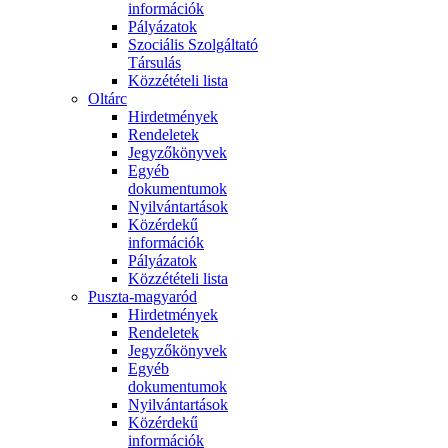
információk
Pályázatok
Szociális Szolgáltató
Társulás
Közzétételi lista
Oltárc
Hirdetmények
Rendeletek
Jegyzőkönyvek
Egyéb
dokumentumok
Nyilvántartások
Közérdekű
információk
Pályázatok
Közzétételi lista
Puszta-magyaród
Hirdetmények
Rendeletek
Jegyzőkönyvek
Egyéb
dokumentumok
Nyilvántartások
Közérdekű
információk