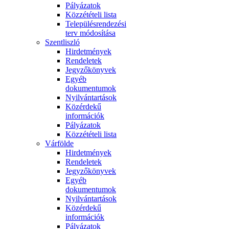
Pályázatok
Közzétételi lista
Településrendezési
terv módosítása
Szentliszló
Hirdetmények
Rendeletek
Jegyzőkönyvek
Egyéb
dokumentumok
Nyilvántartások
Közérdekű
információk
Pályázatok
Közzétételi lista
Várfölde
Hirdetmények
Rendeletek
Jegyzőkönyvek
Egyéb
dokumentumok
Nyilvántartások
Közérdekű
információk
Pályázatok