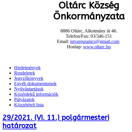
Oltárc Község
Önkormányzata
8886 Oltárc, Alkotmány út 46.
Telefon/Fax: 93/346-151
Email:
istvanjuranics@gmail.com
Honlap:
www.oltarc.hu
Hirdetmények
Rendeletek
Jegyzőkönyvek
Egyéb dokumentumok
Nyilvántartások
Közérdekű információk
Pályázatok
Közzétételi lista
29/2021. (VI. 11.) polgármesteri
határozat