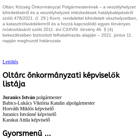
Oltárc Község Önkormányzat Polgármesterének – a veszélyhelyzet
kihirdetéséről és a veszélyhelyzeti intézkedések hatálybalépéséről
szóló 478/2021. (I. 29.) Korm. rendelettel kihirdetett vészhelyzetben,
a katasztrófavédelemről és a hozzá kapcsolódó egyes törvényes
módosításáról szóló 2011. évi CXXVIII. törvény 46. § (4)
bekezdésében biztosított felhatalmazás alapján – 2021. június 11.
napján meghozott határozata
Letöltés
Oltárc önkormányzati képviselők
listája
Juranics István
polgármester
Babics-Lukács Viktória Katalin alpolgármester
Horváth Miklós képviselő
Juranics Istvánné képviselő
Karakai Attila képviselő
Gyorsmenü ...