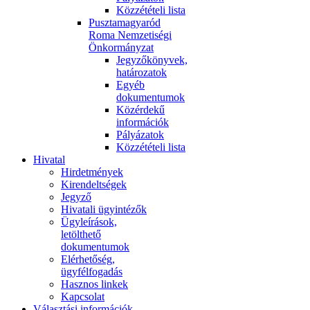
Közzétételi lista
Pusztamagyaród
Roma Nemzetiségi
Önkormányzat
Jegyzőkönyvek,
határozatok
Egyéb
dokumentumok
Közérdekű
információk
Pályázatok
Közzétételi lista
Hivatal
Hirdetmények
Kirendeltségek
Jegyző
Hivatali ügyintézők
Ügyleírások,
letölthető
dokumentumok
Elérhetőség,
ügyfélfogadás
Hasznos linkek
Kapcsolat
Választási információk