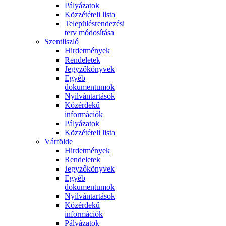
Pályázatok
Közzétételi lista
Településrendezési
terv módosítása
Szentliszló
Hirdetmények
Rendeletek
Jegyzőkönyvek
Egyéb
dokumentumok
Nyilvántartások
Közérdekű
információk
Pályázatok
Közzétételi lista
Várfölde
Hirdetmények
Rendeletek
Jegyzőkönyvek
Egyéb
dokumentumok
Nyilvántartások
Közérdekű
információk
Pályázatok