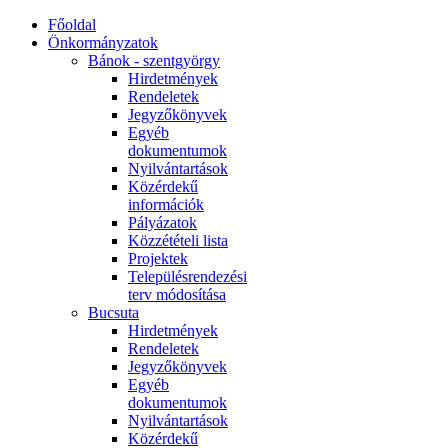
Főoldal
Önkormányzatok
Bánok - szentgyörgy
Hirdetmények
Rendeletek
Jegyzőkönyvek
Egyéb
dokumentumok
Nyilvántartások
Közérdekű
információk
Pályázatok
Közzétételi lista
Projektek
Településrendezési
terv módosítása
Bucsuta
Hirdetmények
Rendeletek
Jegyzőkönyvek
Egyéb
dokumentumok
Nyilvántartások
Közérdekű