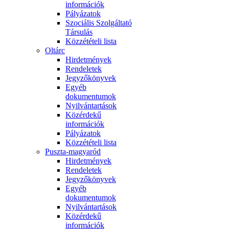
információk
Pályázatok
Szociális Szolgáltató
Társulás
Közzétételi lista
Oltárc
Hirdetmények
Rendeletek
Jegyzőkönyvek
Egyéb
dokumentumok
Nyilvántartások
Közérdekű
információk
Pályázatok
Közzétételi lista
Puszta-magyaród
Hirdetmények
Rendeletek
Jegyzőkönyvek
Egyéb
dokumentumok
Nyilvántartások
Közérdekű
információk