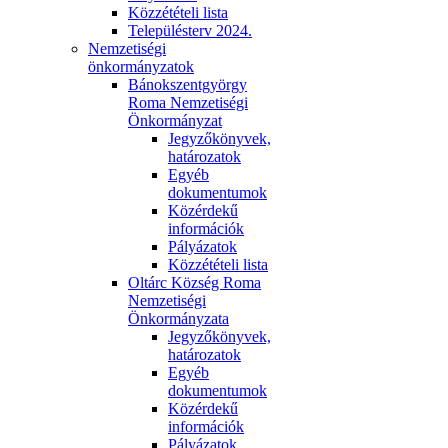
Közzétételi lista
Településterv 2024.
Nemzetiségi
önkormányzatok
Bánokszentgyörgy
Roma Nemzetiségi
Önkormányzat
Jegyzőkönyvek,
határozatok
Egyéb
dokumentumok
Közérdekű
információk
Pályázatok
Közzétételi lista
Oltárc Község Roma
Nemzetiségi
Önkormányzata
Jegyzőkönyvek,
határozatok
Egyéb
dokumentumok
Közérdekű
információk
Pályázatok