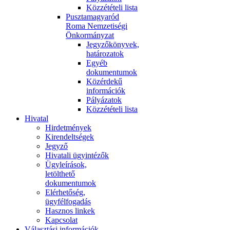
Közzétételi lista
Pusztamagyaród
Roma Nemzetiségi
Önkormányzat
Jegyzőkönyvek,
határozatok
Egyéb
dokumentumok
Közérdekű
információk
Pályázatok
Közzétételi lista
Hivatal
Hirdetmények
Kirendeltségek
Jegyző
Hivatali ügyintézők
Ügyleírások,
letölthető
dokumentumok
Elérhetőség,
ügyfélfogadás
Hasznos linkek
Kapcsolat
Választási információk