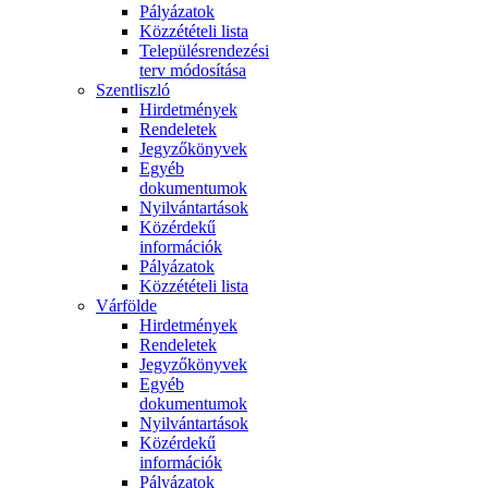
Pályázatok
Közzétételi lista
Településrendezési
terv módosítása
Szentliszló
Hirdetmények
Rendeletek
Jegyzőkönyvek
Egyéb
dokumentumok
Nyilvántartások
Közérdekű
információk
Pályázatok
Közzétételi lista
Várfölde
Hirdetmények
Rendeletek
Jegyzőkönyvek
Egyéb
dokumentumok
Nyilvántartások
Közérdekű
információk
Pályázatok