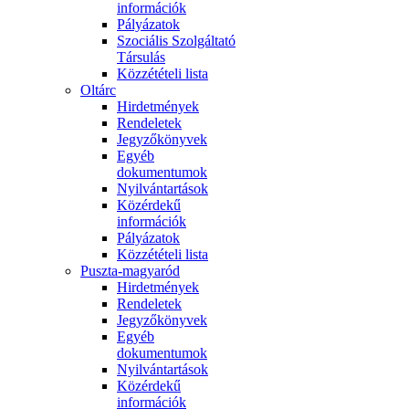
információk
Pályázatok
Szociális Szolgáltató
Társulás
Közzétételi lista
Oltárc
Hirdetmények
Rendeletek
Jegyzőkönyvek
Egyéb
dokumentumok
Nyilvántartások
Közérdekű
információk
Pályázatok
Közzétételi lista
Puszta-magyaród
Hirdetmények
Rendeletek
Jegyzőkönyvek
Egyéb
dokumentumok
Nyilvántartások
Közérdekű
információk