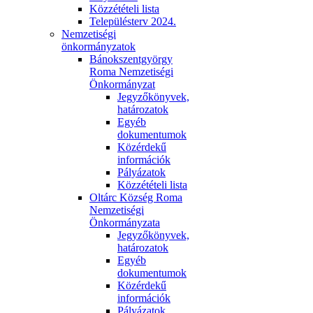
Közzétételi lista
Településterv 2024.
Nemzetiségi
önkormányzatok
Bánokszentgyörgy
Roma Nemzetiségi
Önkormányzat
Jegyzőkönyvek,
határozatok
Egyéb
dokumentumok
Közérdekű
információk
Pályázatok
Közzétételi lista
Oltárc Község Roma
Nemzetiségi
Önkormányzata
Jegyzőkönyvek,
határozatok
Egyéb
dokumentumok
Közérdekű
információk
Pályázatok