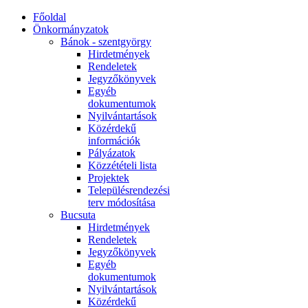
Főoldal
Önkormányzatok
Bánok - szentgyörgy
Hirdetmények
Rendeletek
Jegyzőkönyvek
Egyéb
dokumentumok
Nyilvántartások
Közérdekű
információk
Pályázatok
Közzétételi lista
Projektek
Településrendezési
terv módosítása
Bucsuta
Hirdetmények
Rendeletek
Jegyzőkönyvek
Egyéb
dokumentumok
Nyilvántartások
Közérdekű