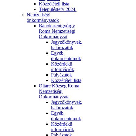
Közzétételi lista
Településterv 2024.
Nemzetiségi
önkormányzatok
Bánokszentgyörgy
Roma Nemzetiségi
Önkormányzat
Jegyzőkönyvek,
határozatok
Egyéb
dokumentumok
Közérdekű
információk
Pályázatok
Közzétételi lista
Oltárc Község Roma
Nemzetiségi
Önkormányzata
Jegyzőkönyvek,
határozatok
Egyéb
dokumentumok
Közérdekű
információk
Pályázatok