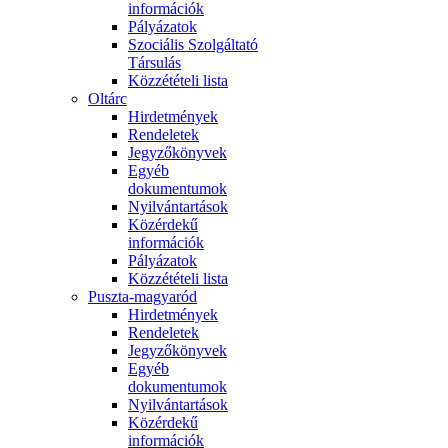
információk
Pályázatok
Szociális Szolgáltató
Társulás
Közzétételi lista
Oltárc
Hirdetmények
Rendeletek
Jegyzőkönyvek
Egyéb
dokumentumok
Nyilvántartások
Közérdekű
információk
Pályázatok
Közzétételi lista
Puszta-magyaród
Hirdetmények
Rendeletek
Jegyzőkönyvek
Egyéb
dokumentumok
Nyilvántartások
Közérdekű
információk