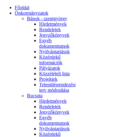
Főoldal
Önkormányzatok
Bánok - szentgyörgy
Hirdetmények
Rendeletek
Jegyzőkönyvek
Egyéb
dokumentumok
Nyilvántartások
Közérdekű
információk
Pályázatok
Közzétételi lista
Projektek
Településrendezési
terv módosítása
Bucsuta
Hirdetmények
Rendeletek
Jegyzőkönyvek
Egyéb
dokumentumok
Nyilvántartások
Közérdekű