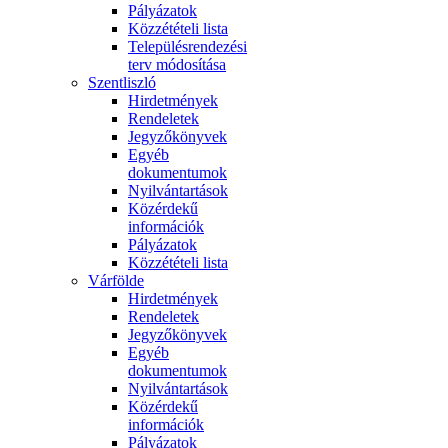
Pályázatok
Közzétételi lista
Településrendezési
terv módosítása
Szentliszló
Hirdetmények
Rendeletek
Jegyzőkönyvek
Egyéb
dokumentumok
Nyilvántartások
Közérdekű
információk
Pályázatok
Közzétételi lista
Várfölde
Hirdetmények
Rendeletek
Jegyzőkönyvek
Egyéb
dokumentumok
Nyilvántartások
Közérdekű
információk
Pályázatok