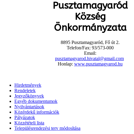
Pusztamagyaród
Község
Önkormányzata
8895 Pusztamagyaród, Fő út 2.
Telefon/Fax: 93/573-000
Email:
pusztamagyarod.hivatal@gmail.com
Honlap:
www.pusztamagyarod.hu
Hirdetmények
Rendeletek
Jegyzőkönyvek
Egyéb dokumentumok
Nyilvántartások
Közérdekű információk
Pályázatok
Közzétételi lista
Településrendezési terv módosítása