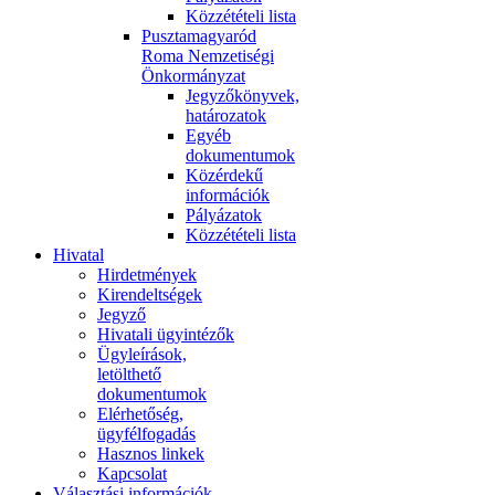
Közzétételi lista
Pusztamagyaród
Roma Nemzetiségi
Önkormányzat
Jegyzőkönyvek,
határozatok
Egyéb
dokumentumok
Közérdekű
információk
Pályázatok
Közzétételi lista
Hivatal
Hirdetmények
Kirendeltségek
Jegyző
Hivatali ügyintézők
Ügyleírások,
letölthető
dokumentumok
Elérhetőség,
ügyfélfogadás
Hasznos linkek
Kapcsolat
Választási információk