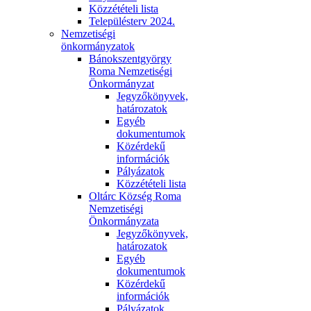
Közzétételi lista
Településterv 2024.
Nemzetiségi
önkormányzatok
Bánokszentgyörgy
Roma Nemzetiségi
Önkormányzat
Jegyzőkönyvek,
határozatok
Egyéb
dokumentumok
Közérdekű
információk
Pályázatok
Közzétételi lista
Oltárc Község Roma
Nemzetiségi
Önkormányzata
Jegyzőkönyvek,
határozatok
Egyéb
dokumentumok
Közérdekű
információk
Pályázatok