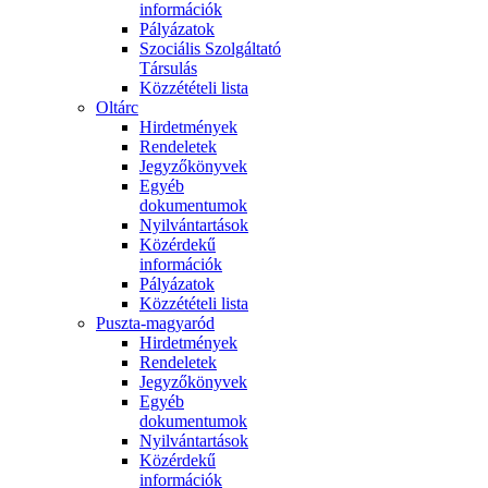
információk
Pályázatok
Szociális Szolgáltató
Társulás
Közzétételi lista
Oltárc
Hirdetmények
Rendeletek
Jegyzőkönyvek
Egyéb
dokumentumok
Nyilvántartások
Közérdekű
információk
Pályázatok
Közzétételi lista
Puszta-magyaród
Hirdetmények
Rendeletek
Jegyzőkönyvek
Egyéb
dokumentumok
Nyilvántartások
Közérdekű
információk