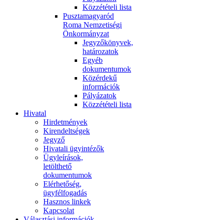
Közzétételi lista
Pusztamagyaród
Roma Nemzetiségi
Önkormányzat
Jegyzőkönyvek,
határozatok
Egyéb
dokumentumok
Közérdekű
információk
Pályázatok
Közzétételi lista
Hivatal
Hirdetmények
Kirendeltségek
Jegyző
Hivatali ügyintézők
Ügyleírások,
letölthető
dokumentumok
Elérhetőség,
ügyfélfogadás
Hasznos linkek
Kapcsolat
Választási információk