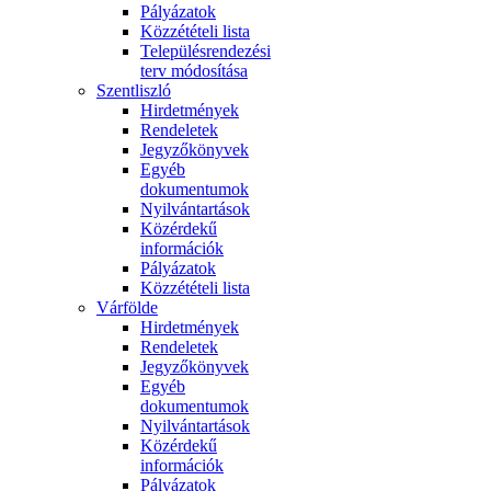
Pályázatok
Közzétételi lista
Településrendezési
terv módosítása
Szentliszló
Hirdetmények
Rendeletek
Jegyzőkönyvek
Egyéb
dokumentumok
Nyilvántartások
Közérdekű
információk
Pályázatok
Közzétételi lista
Várfölde
Hirdetmények
Rendeletek
Jegyzőkönyvek
Egyéb
dokumentumok
Nyilvántartások
Közérdekű
információk
Pályázatok