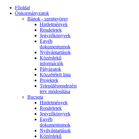
Főoldal
Önkormányzatok
Bánok - szentgyörgy
Hirdetmények
Rendeletek
Jegyzőkönyvek
Egyéb
dokumentumok
Nyilvántartások
Közérdekű
információk
Pályázatok
Közzétételi lista
Projektek
Településrendezési
terv módosítása
Bucsuta
Hirdetmények
Rendeletek
Jegyzőkönyvek
Egyéb
dokumentumok
Nyilvántartások
Közérdekű