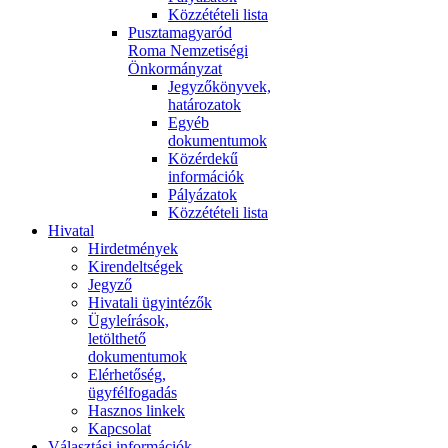
Közzétételi lista
Pusztamagyaród
Roma Nemzetiségi
Önkormányzat
Jegyzőkönyvek,
határozatok
Egyéb
dokumentumok
Közérdekű
információk
Pályázatok
Közzétételi lista
Hivatal
Hirdetmények
Kirendeltségek
Jegyző
Hivatali ügyintézők
Ügyleírások,
letölthető
dokumentumok
Elérhetőség,
ügyfélfogadás
Hasznos linkek
Kapcsolat
Választási információk