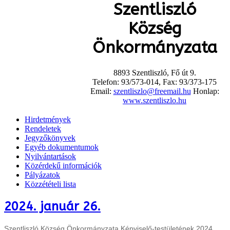
Szentliszló
Község
Önkormányzata
8893 Szentliszló, Fő út 9.
Telefon: 93/573-014, Fax: 93/373-175
Email:
szentliszlo@freemail.hu
Honlap:
www.szentliszlo.hu
Hirdetmények
Rendeletek
Jegyzőkönyvek
Egyéb dokumentumok
Nyilvántartások
Közérdekű információk
Pályázatok
Közzétételi lista
2024. január 26.
Szentliszló Község Önkormányzata Képviselő-testületének 2024.