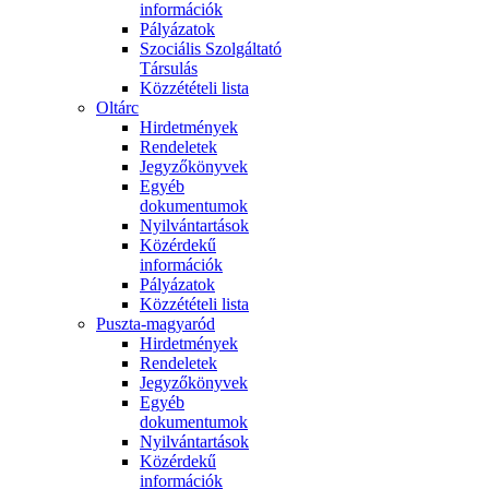
információk
Pályázatok
Szociális Szolgáltató
Társulás
Közzétételi lista
Oltárc
Hirdetmények
Rendeletek
Jegyzőkönyvek
Egyéb
dokumentumok
Nyilvántartások
Közérdekű
információk
Pályázatok
Közzétételi lista
Puszta-magyaród
Hirdetmények
Rendeletek
Jegyzőkönyvek
Egyéb
dokumentumok
Nyilvántartások
Közérdekű
információk