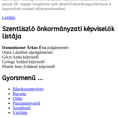
január 26. napján megtartott nyílt üléséről készült jegyzőkönyve a
kapcsolódó írásbeli előterjesztésekkel
Letöltés
Szentliszló önkormányzati képviselők
listája
Domonkosné Árkus Éva
polgármester
Olasz Lászlóné alpolgármester
Géczi Anita képviselő
György Szilárd képviselő
Péntek Imre Zoltánné képviselő
Gyorsmenü ...
Bánokszentgyörgy
Bucsuta
Oltárc
Pusztamagyaród
Szentliszló
Várfölde