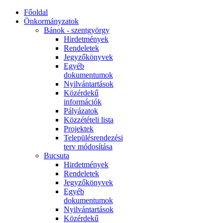
Főoldal
Önkormányzatok
Bánok - szentgyörgy
Hirdetmények
Rendeletek
Jegyzőkönyvek
Egyéb
dokumentumok
Nyilvántartások
Közérdekű
információk
Pályázatok
Közzétételi lista
Projektek
Településrendezési
terv módosítása
Bucsuta
Hirdetmények
Rendeletek
Jegyzőkönyvek
Egyéb
dokumentumok
Nyilvántartások
Közérdekű