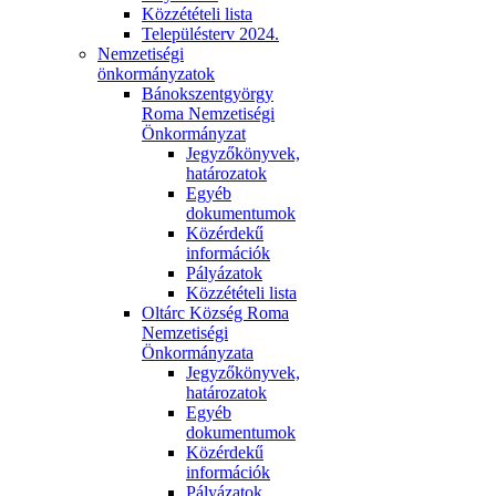
Közzétételi lista
Településterv 2024.
Nemzetiségi
önkormányzatok
Bánokszentgyörgy
Roma Nemzetiségi
Önkormányzat
Jegyzőkönyvek,
határozatok
Egyéb
dokumentumok
Közérdekű
információk
Pályázatok
Közzétételi lista
Oltárc Község Roma
Nemzetiségi
Önkormányzata
Jegyzőkönyvek,
határozatok
Egyéb
dokumentumok
Közérdekű
információk
Pályázatok