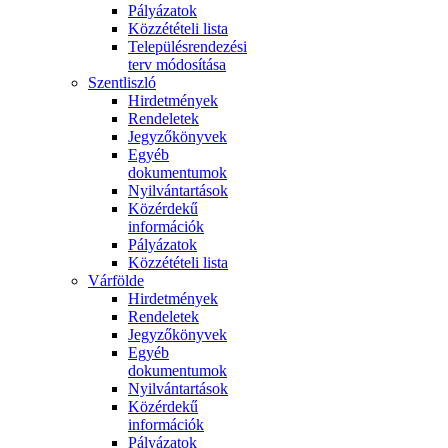
Pályázatok
Közzétételi lista
Településrendezési
terv módosítása
Szentliszló
Hirdetmények
Rendeletek
Jegyzőkönyvek
Egyéb
dokumentumok
Nyilvántartások
Közérdekű
információk
Pályázatok
Közzétételi lista
Várfölde
Hirdetmények
Rendeletek
Jegyzőkönyvek
Egyéb
dokumentumok
Nyilvántartások
Közérdekű
információk
Pályázatok