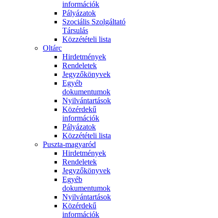
információk
Pályázatok
Szociális Szolgáltató
Társulás
Közzétételi lista
Oltárc
Hirdetmények
Rendeletek
Jegyzőkönyvek
Egyéb
dokumentumok
Nyilvántartások
Közérdekű
információk
Pályázatok
Közzétételi lista
Puszta-magyaród
Hirdetmények
Rendeletek
Jegyzőkönyvek
Egyéb
dokumentumok
Nyilvántartások
Közérdekű
információk