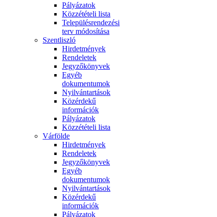
Pályázatok
Közzétételi lista
Településrendezési
terv módosítása
Szentliszló
Hirdetmények
Rendeletek
Jegyzőkönyvek
Egyéb
dokumentumok
Nyilvántartások
Közérdekű
információk
Pályázatok
Közzétételi lista
Várfölde
Hirdetmények
Rendeletek
Jegyzőkönyvek
Egyéb
dokumentumok
Nyilvántartások
Közérdekű
információk
Pályázatok