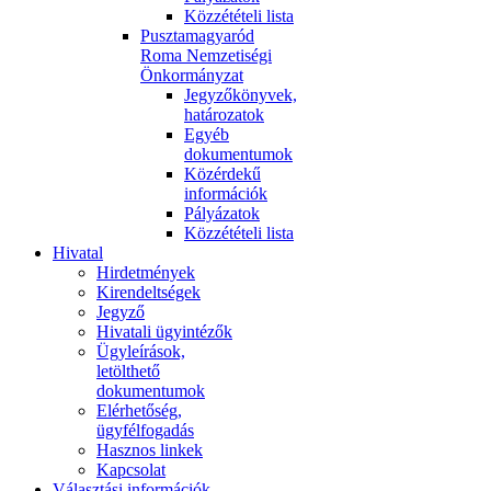
Közzétételi lista
Pusztamagyaród
Roma Nemzetiségi
Önkormányzat
Jegyzőkönyvek,
határozatok
Egyéb
dokumentumok
Közérdekű
információk
Pályázatok
Közzétételi lista
Hivatal
Hirdetmények
Kirendeltségek
Jegyző
Hivatali ügyintézők
Ügyleírások,
letölthető
dokumentumok
Elérhetőség,
ügyfélfogadás
Hasznos linkek
Kapcsolat
Választási információk