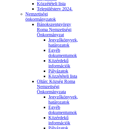
Közzétételi lista
Településterv 2024.
Nemzetiségi
önkormányzatok
Bánokszentgyörgy
Roma Nemzetiségi
Önkormányzat
Jegyzőkönyvek,
határozatok
Egyéb
dokumentumok
Közérdekű
információk
Pályázatok
Közzétételi lista
Oltárc Község Roma
Nemzetiségi
Önkormányzata
Jegyzőkönyvek,
határozatok
Egyéb
dokumentumok
Közérdekű
információk
Pályázatok