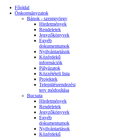
Főoldal
Önkormányzatok
Bánok - szentgyörgy
Hirdetmények
Rendeletek
Jegyzőkönyvek
Egyéb
dokumentumok
Nyilvántartások
Közérdekű
információk
Pályázatok
Közzétételi lista
Projektek
Településrendezési
terv módosítása
Bucsuta
Hirdetmények
Rendeletek
Jegyzőkönyvek
Egyéb
dokumentumok
Nyilvántartások
Közérdekű