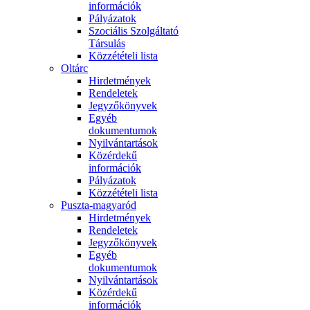
információk
Pályázatok
Szociális Szolgáltató
Társulás
Közzétételi lista
Oltárc
Hirdetmények
Rendeletek
Jegyzőkönyvek
Egyéb
dokumentumok
Nyilvántartások
Közérdekű
információk
Pályázatok
Közzétételi lista
Puszta-magyaród
Hirdetmények
Rendeletek
Jegyzőkönyvek
Egyéb
dokumentumok
Nyilvántartások
Közérdekű
információk