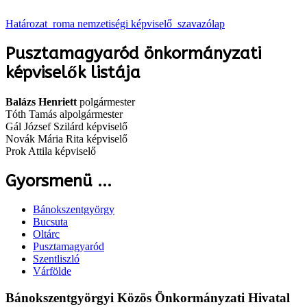
Határozat_roma nemzetiségi képviselő_szavazólap
Pusztamagyaród önkormányzati
képviselők listája
Balázs Henriett
polgármester
Tóth Tamás alpolgármester
Gál József Szilárd képviselő
Novák Mária Rita képviselő
Prok Attila képviselő
Gyorsmenü ...
Bánokszentgyörgy
Bucsuta
Oltárc
Pusztamagyaród
Szentliszló
Várfölde
Bánokszentgyörgyi Közös Önkormányzati Hivatal