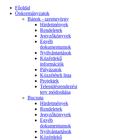
Főoldal
Önkormányzatok
Bánok - szentgyörgy
Hirdetmények
Rendeletek
Jegyzőkönyvek
Egyéb
dokumentumok
Nyilvántartások
Közérdekű
információk
Pályázatok
Közzétételi lista
Projektek
Településrendezési
terv módosítása
Bucsuta
Hirdetmények
Rendeletek
Jegyzőkönyvek
Egyéb
dokumentumok
Nyilvántartások
Közérdekű