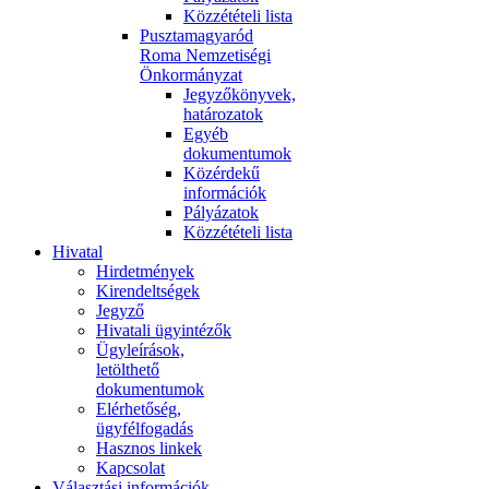
Közzétételi lista
Pusztamagyaród
Roma Nemzetiségi
Önkormányzat
Jegyzőkönyvek,
határozatok
Egyéb
dokumentumok
Közérdekű
információk
Pályázatok
Közzétételi lista
Hivatal
Hirdetmények
Kirendeltségek
Jegyző
Hivatali ügyintézők
Ügyleírások,
letölthető
dokumentumok
Elérhetőség,
ügyfélfogadás
Hasznos linkek
Kapcsolat
Választási információk