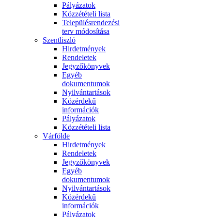
Pályázatok
Közzétételi lista
Településrendezési
terv módosítása
Szentliszló
Hirdetmények
Rendeletek
Jegyzőkönyvek
Egyéb
dokumentumok
Nyilvántartások
Közérdekű
információk
Pályázatok
Közzétételi lista
Várfölde
Hirdetmények
Rendeletek
Jegyzőkönyvek
Egyéb
dokumentumok
Nyilvántartások
Közérdekű
információk
Pályázatok